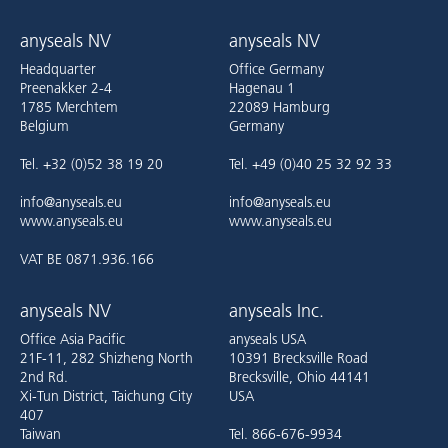
anyseals NV
anyseals NV
Headquarter
Office Germany
Preenakker 2-4
Hagenau 1
1785 Merchtem
22089 Hamburg
Belgium
Germany
Tel. +32 (0)52 38 19 20
Tel. +49 (0)40 25 32 92 33
info@anyseals.eu
info@anyseals.eu
www.anyseals.eu
www.anyseals.eu
VAT BE 0871.936.166
anyseals NV
anyseals Inc.
Office Asia Pacific
anyseals USA
21F-11, 282 Shizheng North
10391 Brecksville Road
2nd Rd.
Brecksville, Ohio 44141
Xi-Tun District, Taichung City
USA
407
Taiwan
Tel. 866-676-9934