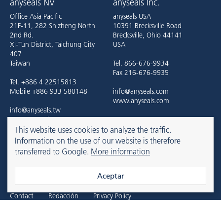
anyseals NV
anyseals Inc.
Office Asia Pacific
anyseals USA
21F-11, 282 Shizheng North
10391 Brecksville Road
2nd Rd.
Brecksville, Ohio 44141
Xi-Tun District, Taichung City
USA
407
Taiwan
Tel. 866-676-9934
Fax 216-676-9935
Tel. +886 4 22515813
Mobile +886 933 580148
info@anyseals.com
www.anyseals.com
info@anyseals.tw
www.anyseals.tw
This website uses cookies to analyze the traffic.
Information on the use of our website is therefore
transferred to Google.
More information
anyseals is an Angst+Pfister company. For more information, please
refer to the
Angst+Pfister website
.
Aceptar
Contact
Redacción
Privacy Policy