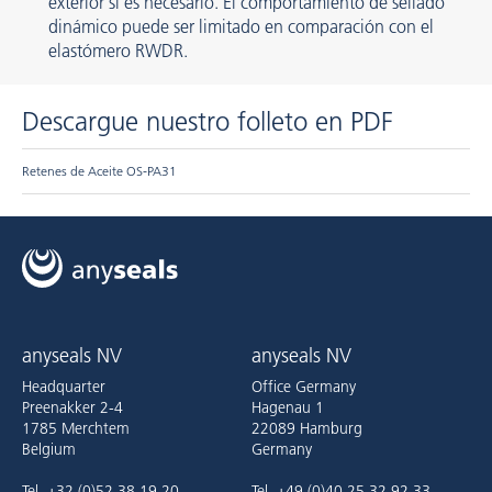
exterior si es necesario. El comportamiento de sellado
dinámico puede ser limitado en comparación con el
elastómero RWDR.
Descargue nuestro folleto en PDF
Retenes de Aceite OS-PA31
anyseals NV
anyseals NV
Headquarter
Office Germany
Preenakker 2-4
Hagenau 1
1785 Merchtem
22089 Hamburg
Belgium
Germany
Tel. +32 (0)52 38 19 20
Tel. +49 (0)40 25 32 92 33