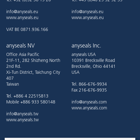
info@anyseals.eu
info@anyseals.eu
www.anyseals.eu
www.anyseals.eu
VAT BE 0871.936.166
anyseals NV
anyseals Inc.
Office Asia Pacific
anyseals USA
21F-11, 282 Shizheng North
10391 Brecksville Road
2nd Rd.
Brecksville, Ohio 44141
Xi-Tun District, Taichung City
USA
407
Taiwan
Tel. 866-676-9934
Fax 216-676-9935
Tel. +886 4 22515813
Mobile +886 933 580148
info@anyseals.com
www.anyseals.com
info@anyseals.tw
www.anyseals.tw