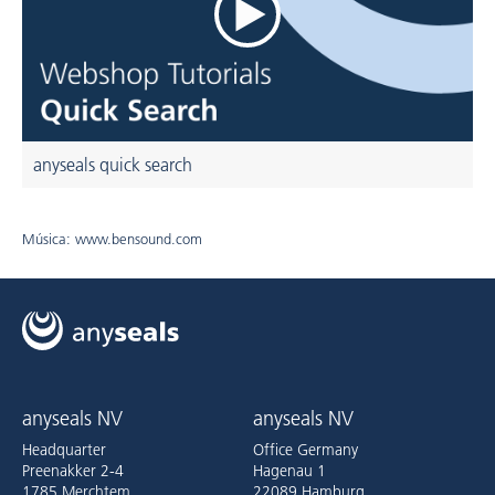
anyseals quick search
Música: www.bensound.com
anyseals NV
anyseals NV
Headquarter
Office Germany
Preenakker 2-4
Hagenau 1
1785 Merchtem
22089 Hamburg