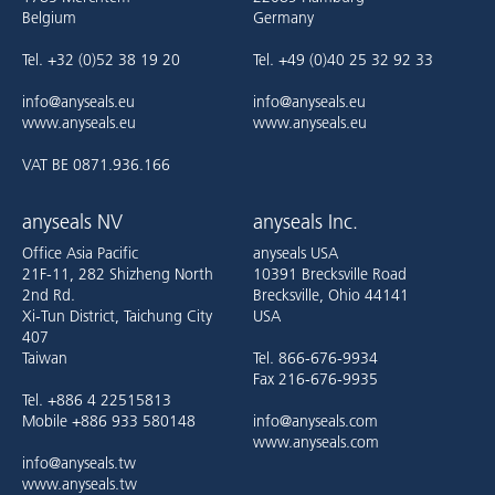
Belgium
Germany
Tel. +32 (0)52 38 19 20
Tel. +49 (0)40 25 32 92 33
info@anyseals.eu
info@anyseals.eu
www.anyseals.eu
www.anyseals.eu
VAT BE 0871.936.166
anyseals NV
anyseals Inc.
Office Asia Pacific
anyseals USA
21F-11, 282 Shizheng North
10391 Brecksville Road
2nd Rd.
Brecksville, Ohio 44141
Xi-Tun District, Taichung City
USA
407
Taiwan
Tel. 866-676-9934
Fax 216-676-9935
Tel. +886 4 22515813
Mobile +886 933 580148
info@anyseals.com
www.anyseals.com
info@anyseals.tw
www.anyseals.tw