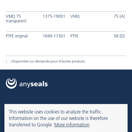
VMQ 75
1375-19001
VMQ
75 [A]
transparent
PTFE virginal
1699-17301
PTFE
58 [D]
Disponible sur demande pour d'autres produits.
anyseals NV
anyseals NV
This website uses cookies to analyze the traffic.
Headquarter
Office Germany
Information on the use of our website is therefore
Preenakker 2-4
Hagenau 1
transferred to Google.
More information
1785 Merchtem
22089 Hamburg