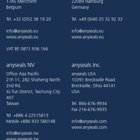
1785 Merchtem
22089 Hamburg
Belgium
Germany
Tel. +32 (0)52 38 19 20
Tel. +49 (0)40 25 32 92 33
info@anyseals.eu
info@anyseals.eu
www.anyseals.eu
www.anyseals.eu
VAT BE 0871.936.166
anyseals NV
anyseals Inc.
Office Asia Pacific
anyseals USA
21F-11, 282 Shizheng North
10391 Brecksville Road
2nd Rd.
Brecksville, Ohio 44141
Xi-Tun District, Taichung City
USA
407
Taiwan
Tel. 866-676-9934
Fax 216-676-9935
Tel. +886 4 22515813
Mobile +886 933 580148
info@anyseals.com
www.anyseals.com
info@anyseals.tw
www.anyseals.tw