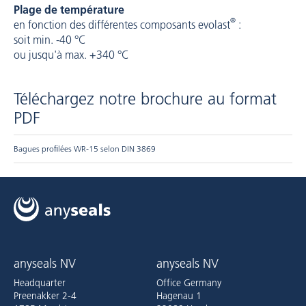
Plage de température
®
en fonction des différentes composants evolast
:
soit min. -40 °C
ou jusqu'à max. +340 °C
Téléchargez notre brochure au format
PDF
Bagues proﬁlées WR-15 selon DIN 3869
anyseals NV
anyseals NV
Headquarter
Office Germany
Preenakker 2-4
Hagenau 1