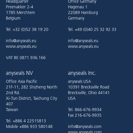
Headquarter
Office Germany
Preenakker 2-4
Hagenau 1
1785 Merchtem
22089 Hamburg
Belgium
Germany
Tel. +32 (0)52 38 19 20
Tel. +49 (0)40 25 32 92 33
info@anyseals.eu
info@anyseals.eu
www.anyseals.eu
www.anyseals.eu
VAT BE 0871.936.166
anyseals NV
anyseals Inc.
Office Asia Pacific
anyseals USA
21F-11, 282 Shizheng North
10391 Brecksville Road
2nd Rd.
Brecksville, Ohio 44141
Xi-Tun District, Taichung City
USA
407
Taiwan
Tel. 866-676-9934
Fax 216-676-9935
Tel. +886 4 22515813
Mobile +886 933 580148
info@anyseals.com
www.anyseals.com